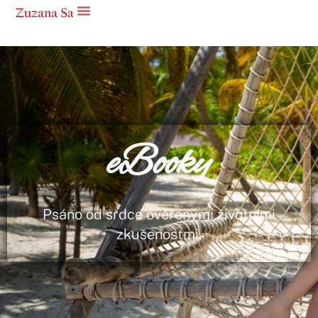
eBooky
Psáno od srdce ověřenými životními
zkušenostmi.