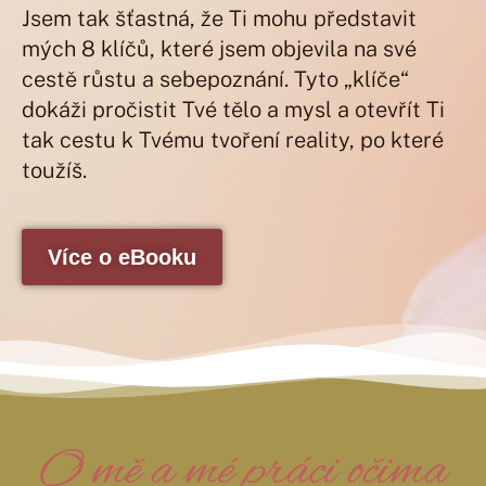
Jsem tak šťastná, že Ti mohu představit
mých 8 klíčů, které jsem objevila na své
cestě růstu a sebepoznání. Tyto „klíče“
dokáži pročistit Tvé tělo a mysl a otevřít Ti
tak cestu k Tvému tvoření reality, po které
toužíš.
Více o eBooku
O mě a mé práci očima