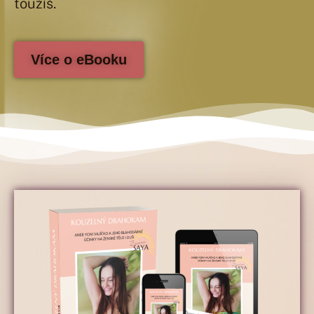
toužíš.
Více o eBooku