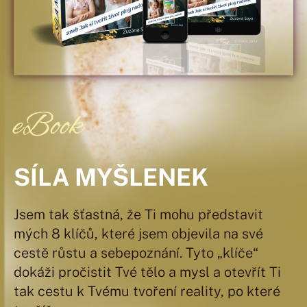
eBook
SÍLA MYŠLENEK
Jsem tak šťastná, že Ti mohu představit
mých 8 klíčů, které jsem objevila na své
cestě růstu a sebepoznání. Tyto „klíče“
dokáži pročistit Tvé tělo a mysl a otevřít Ti
tak cestu k Tvému tvoření reality, po které