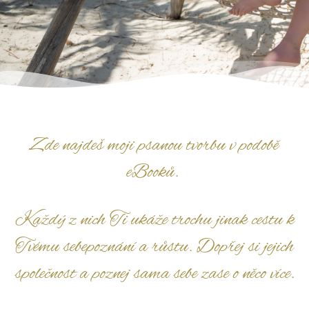
Zde najdeš moji psanou tvorbu v podobě
eBooků.
Každý z nich Ti ukáže trochu jinak cestu k
Tvému sebepoznání a růstu. Dopřej si jejich
společnost a poznej sama sebe zase o něco více.