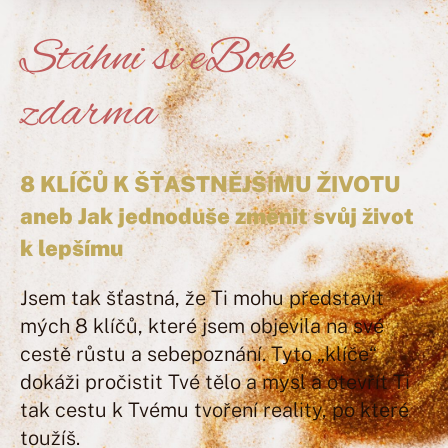
Stáhni si eBook
zdarma
8 KLÍČŮ K ŠŤASTNĚJŠÍMU ŽIVOTU
aneb Jak jednoduše změnit svůj život
k lepšímu
Jsem tak šťastná, že Ti mohu představit
mých 8 klíčů, které jsem objevila na své
cestě růstu a sebepoznání. Tyto „klíče“
dokáži pročistit Tvé tělo a mysl a otevřít Ti
tak cestu k Tvému tvoření reality, po které
toužíš.