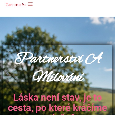
Partnerství A
Milování
Láska není stav, je to
cesta, po které kráčíme