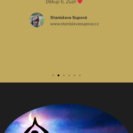
povzbuzující a dodávají spousty motivace a lásky.
Marcela Majerová
Studentka stomatologie