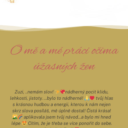
O mě a mé práci očima
úžasných žen
Zuzanko, jsi naprosto úžasná, okouzlující a věčně
usměvavá žena! Líbí se mi, jak to máš v hlavě
srovnané, jak bereš všechno pozitivně. Děkuji, že
nás učíš vidět v sobě samých svou hodnotu. To je v
dnešní době dar - a ty ho rozdáváš.
Děkuji
za dárečky, které posíláš na mail - jsou uklidňující,