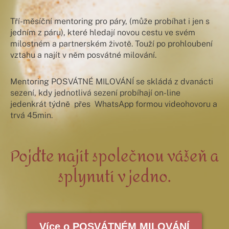
Tří-měsíční mentoring pro páry, (může probíhat i jen s
jedním z páru), které hledají novou cestu ve svém
milostném a partnerském životě. Touží po prohloubení
vztahu a najít v něm posvátné milování.
Mentoring POSVÁTNÉ MILOVÁNÍ se skládá z dvanácti
sezení, kdy jednotlivá sezení probíhají on-line
jedenkrát týdně přes WhatsApp formou videohovoru a
trvá 45min.
Pojďte najít společnou vášeň a
splynutí v jedno.
Více o POSVÁTNÉM MILOVÁNÍ