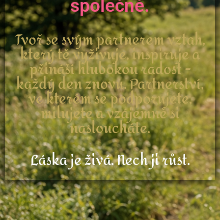
společně.
Tvoř se svým partnerem vztah,
který tě vyživuje, inspiruje a
přináší hlubokou radost -
každý den znovu. Partnerství,
ve kterém se podporujete,
milujete a vzájemně si
nasloucháte.
Láska je živá. Nech ji růst.