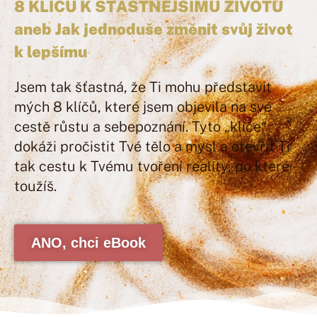
8 KLÍČŮ K ŠŤASTNĚJŠÍMU ŽIVOTU
aneb Jak jednoduše změnit svůj život
k lepšímu
Jsem tak šťastná, že Ti mohu představit
mých 8 klíčů, které jsem objevila na své
cestě růstu a sebepoznání. Tyto „klíče“
dokáži pročistit Tvé tělo a mysl a otevřít Ti
tak cestu k Tvému tvoření reality, po které
toužíš.
ANO, chci eBook