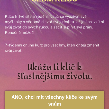
Klíče k Tvé síle a vědění. Nauč se využívat své
myšlenky a vědomě si tvoř svojí realitu. Už je čas, vzít si
svůj život do svých rukou a začít si plnit svá přání.
Konečně můžeš!
7-týdenní online kurz pro všechny, kteří chtějí změnit
svůj život.
Ukážu ti klíč k
šťastnějšímu životu.
ANO, chci mít všechny klíče ke svým
snům