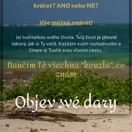
kráčet? ANO nebo NE?
Vše můžeš změnit!
Jsi tvořitelkou svého života. Tvůj život je přesně
takový, jak si Ty volíš. Každým svým rozhodnutím a
činem si Tvoříš svou vlastní cestu.
Naučím Tě všechna "kouzla", co
znám
Objev své dary