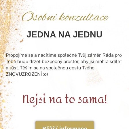
Osobní konzultace
JEDNA NA JEDNU
Propojíme se a nacítime společně Tvůj záměr. Ráda pro
Tebe budu držet bezpečný prostor, aby jsi mohla sdílet
a růst. Těším se na společnou cestu Tvého
ZNOVUZROZENÍ
:o)
Nejsi na to sama!
Bližší informace