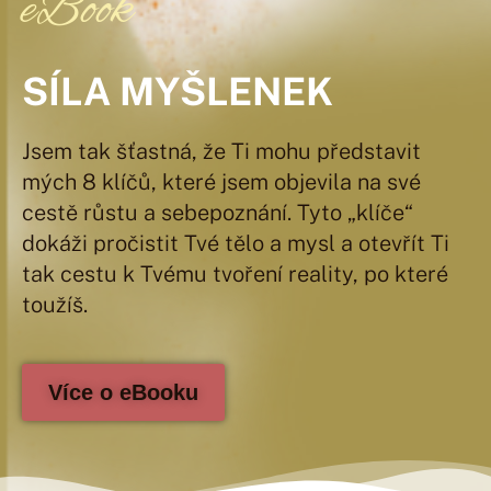
eBook
SÍLA MYŠLENEK
Jsem tak šťastná, že Ti mohu představit
mých 8 klíčů, které jsem objevila na své
cestě růstu a sebepoznání. Tyto „klíče“
dokáži pročistit Tvé tělo a mysl a otevřít Ti
tak cestu k Tvému tvoření reality, po které
toužíš.
Více o eBooku