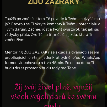
ŽIJU ZÁZRAKY
Toužíš po změně, která Tě povede k Tvému nejvyššímu
já? Otevřou se Ti skryté komnaty k Tvému potenciálu a
Tvým darům. Začneš růst a tvořit svůj život, tak jak sis
vždycky přála. Zvu Tě na tři-měsíční jízdu, která Ti
změní život.
Mentoring ŽIJU ZÁZRAKY se skládá z dvanácti sezení
probíhajících on-line jedenkrát týdně přes WhatsApp
formou videohovoru a trvá 45min. Po celou dobu Ti
budu držet prostor a budu tady pro Tebe.
Žij svůj život plně, využij
všech svých darů ke svému
růstu.