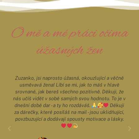
O mě a mé práci očima
úžasných žen
Zuzanko, jsi naprosto úžasná, okouzlující a věčně
usměvavá žena! Líbí se mi, jak to máš v hlavě
srovnané, jak bereš všechno pozitivně. Děkuji, že
nás učíš vidět v sobě samých svou hodnotu. To je v
dnešní době dar - a ty ho rozdáváš.
Děkuji
za dárečky, které posíláš na mail - jsou uklidňující,
povzbuzující a dodávají spousty motivace a lásky.