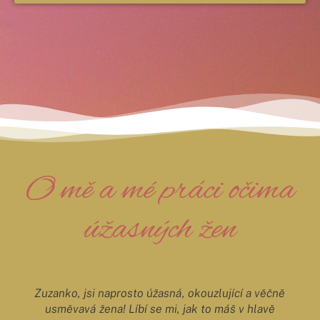
O mě a mé práci očima
úžasných žen
Zuzanko, jsi naprosto úžasná, okouzlující a věčně
usměvavá žena! Líbí se mi, jak to máš v hlavě