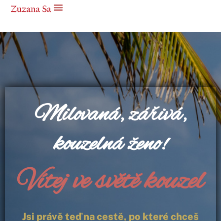
Milovaná, zářivá,
kouzelná ženo!
Vítej ve světě kouzel
Jsi právě teď na cestě, po které chceš