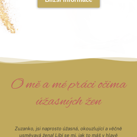
O mě a mé práci očima
úžasných žen
Zuzanko, jsi naprosto úžasná, okouzlující a věčně
usměvavá žena! Líbí se mi, jak to máš v hlavě