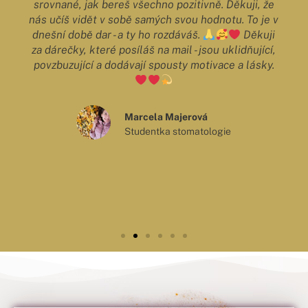
srovnané, jak bereš všechno pozitivně. Děkuji, že
nás učíš vidět v sobě samých svou hodnotu. To je v
dnešní době dar - a ty ho rozdáváš.
Děkuji
za dárečky, které posíláš na mail - jsou uklidňující,
povzbuzující a dodávají spousty motivace a lásky.
Marcela Majerová
Studentka stomatologie