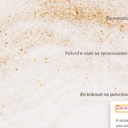
Do e-mailo
Potvrď e-mail se zpracováním
Po kliknutí na potvrzo
K uklád
jsou so