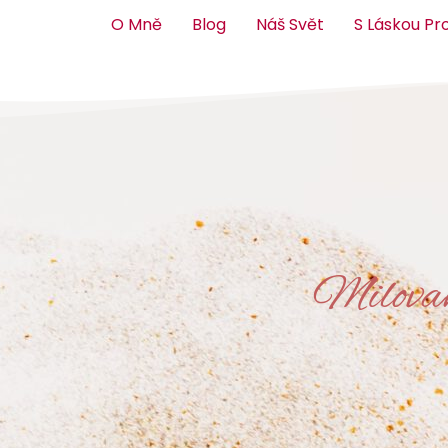
O Mně
Blog
Náš Svět
S Láskou Pr
Milovan