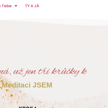
o Tebe
TY A JÁ
á, už jen tři krůčky k
Meditaci JSEM