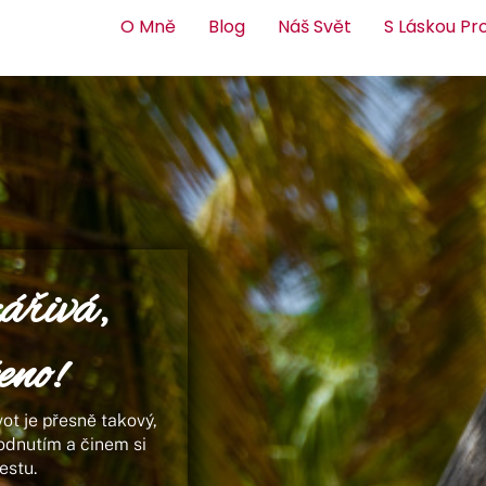
O Mně
Blog
Náš Svět
S Láskou Pr
ářivá,
eno!
ivot je přesně takový,
hodnutím a činem si
cestu.