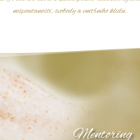
nespoutanosti, svobody a vnitřního klidu.
Mentoring