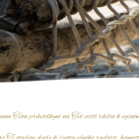
anu Tvou průvodkyní na Tvé cestě růstu k vysněn
Ti otevřou dveře k životu plného radosti, hojnosti