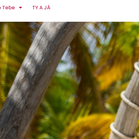
o Tebe
TY A JÁ