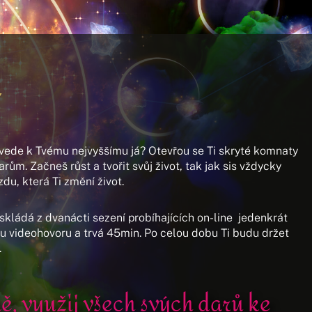
Y
vede k Tvému nejvyššímu já? Otevřou se Ti skryté komnaty
ům. Začneš růst a tvořit svůj život, tak jak sis vždycky
zdu, která Ti změní život.
kládá z dvanácti sezení probíhajících on-line jedenkrát
videohovoru a trvá 45min. Po celou dobu Ti budu držet
.
lně, využij všech svých darů ke