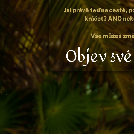
Jsi právě teď na cestě, 
kráčet? ANO ne
Vše můžeš změ
Objev své
.