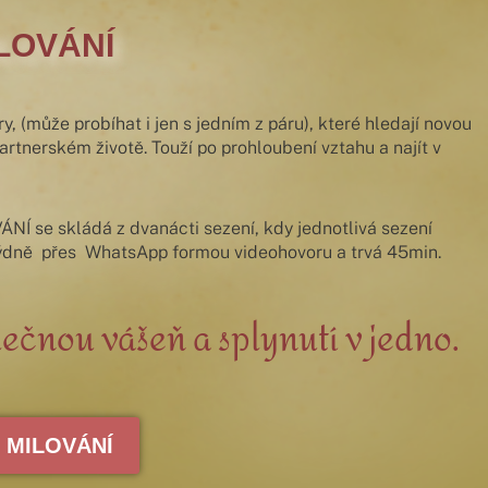
LOVÁNÍ
y, (může probíhat i jen s jedním z páru), které hledají novou
rtnerském životě. Touží po prohloubení vztahu a najít v
 se skládá z dvanácti sezení, kdy jednotlivá sezení
 týdně přes WhatsApp formou videohovoru a trvá 45min.
lečnou vášeň a splynutí v jedno.
 MILOVÁNÍ