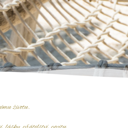
ému životu.
, lásky, přátelství, pocitu