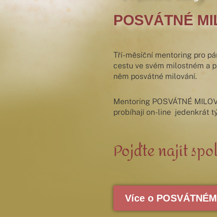
POSVÁTNÉ MI
Tří-měsíční mentoring pro pár
cestu ve svém milostném a pa
něm posvátné milování.
Mentoring POSVÁTNÉ MILOVÁNÍ
probíhají on-line jedenkrát
Pojďte najít spo
Více o POSVÁTNÉM