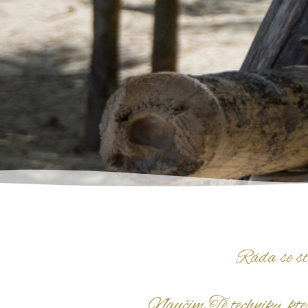
Ráda se st
Naučím Tě techniky, které 