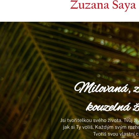
Milovaná, z
kouzelná ž
Jsi tvořitelkou svého života. Tvůj ž
jak si Ty volíš. Každým svým roz
Tvoříš svou vlastní 