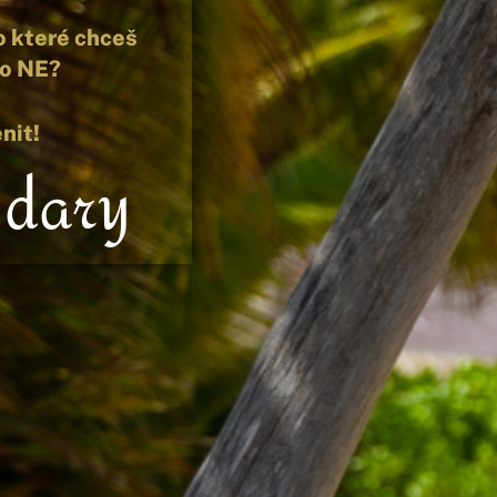
po které chceš
bo NE?
nit!
 dary