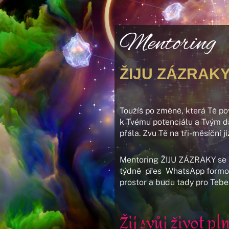
Mentoring
ŽIJU ZÁZRAK
Toužíš po změně, která Tě po
k Tvému potenciálu a Tvým dar
přála. Zvu Tě na tři-měsíční jí
Mentoring ŽIJU ZÁZRAKY se s
týdně přes WhatsApp formou 
prostor a budu tady pro Tebe
Žij svůj život p