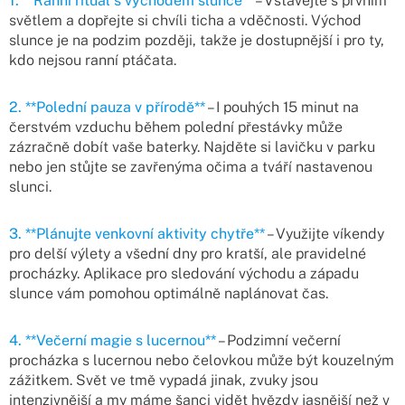
1. **Ranní rituál s východem slunce**
– Vstávejte s prvním
světlem a dopřejte si chvíli ticha a vděčnosti. Východ
slunce je na podzim později, takže je dostupnější i pro ty,
kdo nejsou ranní ptáčata.
2. **Polední pauza v přírodě**
– I pouhých 15 minut na
čerstvém vzduchu během polední přestávky může
zázračně dobít vaše baterky. Najděte si lavičku v parku
nebo jen stůjte se zavřenýma očima a tváří nastavenou
slunci.
3. **Plánujte venkovní aktivity chytře**
– Využijte víkendy
pro delší výlety a všední dny pro kratší, ale pravidelné
procházky. Aplikace pro sledování východu a západu
slunce vám pomohou optimálně naplánovat čas.
4. **Večerní magie s lucernou**
– Podzimní večerní
procházka s lucernou nebo čelovkou může být kouzelným
zážitkem. Svět ve tmě vypadá jinak, zvuky jsou
intenzivnější a my máme šanci vidět hvězdy jasnější než v