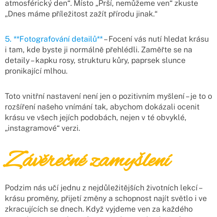
atmosférický den“. Místo „Prší, nemůžeme ven“ zkuste
„Dnes máme příležitost zažít přírodu jinak.“
5. **Fotografování detailů**
– Focení vás nutí hledat krásu
i tam, kde byste ji normálně přehlédli. Zaměřte se na
detaily – kapku rosy, strukturu kůry, paprsek slunce
pronikající mlhou.
Toto vnitřní nastavení není jen o pozitivním myšlení – je to o
rozšíření našeho vnímání tak, abychom dokázali ocenit
krásu ve všech jejích podobách, nejen v té obvyklé,
„instagramové“ verzi.
Závěrečné zamyšlení
Podzim nás učí jednu z nejdůležitějších životních lekcí –
krásu proměny, přijetí změny a schopnost najít světlo i ve
zkracujících se dnech. Když vyjdeme ven za každého