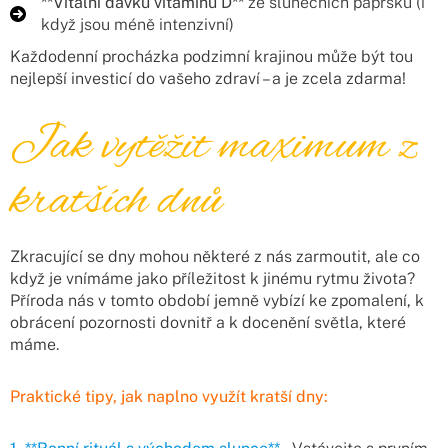
**Vitální dávku vitaminu D**
ze slunečních paprsků (i
když jsou méně intenzivní)
Každodenní procházka podzimní krajinou může být tou
nejlepší investicí do vašeho zdraví – a je zcela zdarma!
Jak vytěžit maximum z
kratších dnů
Zkracující se dny mohou některé z nás zarmoutit, ale co
když je vnímáme jako příležitost k jinému rytmu života?
Příroda nás v tomto období jemně vybízí ke zpomalení, k
obrácení pozornosti dovnitř a k docenění světla, které
máme.
Praktické tipy, jak naplno využít kratší dny: