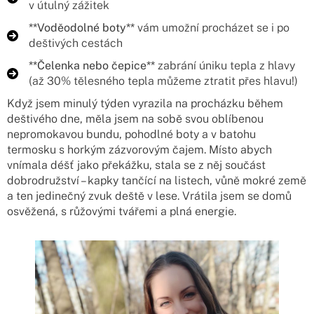
v útulný zážitek
**Voděodolné boty**
vám umožní procházet se i po
deštivých cestách
**Čelenka nebo čepice**
zabrání úniku tepla z hlavy
(až 30% tělesného tepla můžeme ztratit přes hlavu!)
Když jsem minulý týden vyrazila na procházku během
deštivého dne, měla jsem na sobě svou oblíbenou
nepromokavou bundu, pohodlné boty a v batohu
termosku s horkým zázvorovým čajem. Místo abych
vnímala déšť jako překážku, stala se z něj součást
dobrodružství – kapky tančící na listech, vůně mokré země
a ten jedinečný zvuk deště v lese. Vrátila jsem se domů
osvěžená, s růžovými tvářemi a plná energie.