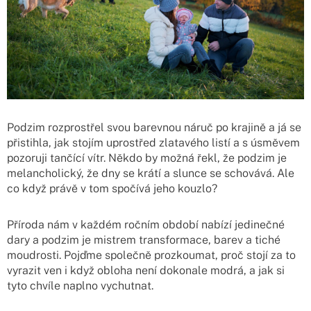
Podzim rozprostřel svou barevnou náruč po krajině a já se
přistihla, jak stojím uprostřed zlatavého listí a s úsměvem
pozoruji tančící vítr. Někdo by možná řekl, že podzim je
melancholický, že dny se krátí a slunce se schovává. Ale
co když právě v tom spočívá jeho kouzlo?
Příroda nám v každém ročním období nabízí jedinečné
dary a podzim je mistrem transformace, barev a tiché
moudrosti. Pojďme společně prozkoumat, proč stojí za to
vyrazit ven i když obloha není dokonale modrá, a jak si
tyto chvíle naplno vychutnat.