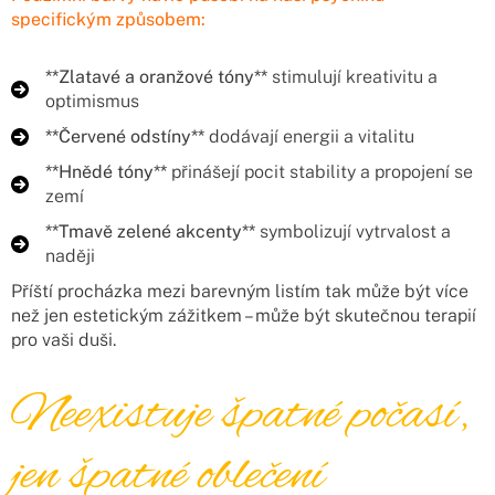
specifickým způsobem:
**Zlatavé a oranžové tóny**
stimulují kreativitu a
optimismus
**Červené odstíny**
dodávají energii a vitalitu
**Hnědé tóny**
přinášejí pocit stability a propojení se
zemí
**Tmavě zelené akcenty**
symbolizují vytrvalost a
naději
Příští procházka mezi barevným listím tak může být více
než jen estetickým zážitkem – může být skutečnou terapií
pro vaši duši.
Neexistuje špatné počasí,
jen špatné oblečení