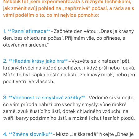
Několik let jsem experimentovala s různými technikami,
jak změnit svůj pohled na „nepříznivé“ počasí, a ráda se s
vámi podělím o to, co mi nejvíce pomohlo:
1. **Ranní afirmace**
– Začněte den větou: „Dnes je krásný
den, bez ohledu na počasí. Přijímám vše, co přinese, s
otevřeným srdcem.“
2. **Hledání krásy jako hra**
– Vyzvěte se k nalezení pěti
krásných věcí na každé procházce, i když prší nebo fouká.
Může to být kapka deště na listu, zajímavý mrak, nebo jen
pocit větru ve vlasech.
3. **Vděčnost za smyslové zážitky**
– Vědomě si všímejte,
co vám příroda nabízí pro všechny smysly: vůně mokré
země, zvuk šustícího listí, dotek chladného vzduchu na
tváři, barvy podzimního listí, a možná i chuť lesních plodů.
4. **Změna slovníku**
– Místo „Je škaredě“ říkejte „Dnes je