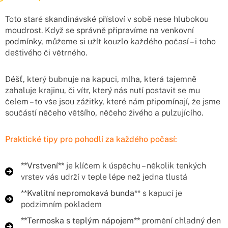
Toto staré skandinávské přísloví v sobě nese hlubokou
moudrost. Když se správně připravíme na venkovní
podmínky, můžeme si užít kouzlo každého počasí – i toho
deštivého či větrného.
Déšť, který bubnuje na kapuci, mlha, která tajemně
zahaluje krajinu, či vítr, který nás nutí postavit se mu
čelem – to vše jsou zážitky, které nám připomínají, že jsme
součástí něčeho většího, něčeho živého a pulzujícího.
Praktické tipy pro pohodlí za každého počasí:
**Vrstvení**
je klíčem k úspěchu – několik tenkých
vrstev vás udrží v teple lépe než jedna tlustá
**Kvalitní nepromokavá bunda**
s kapucí je
podzimním pokladem
**Termoska s teplým nápojem**
promění chladný den