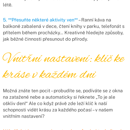
létě.
5. **Přesuňte některé aktivity ven**
– Ranní káva na
balkoně zabalená v dece, čtení knihy v parku, telefonát s
přítelem během procházky… Kreativně hledejte způsoby,
jak běžné činnosti přesunout do přírody.
Vnitřní nastavení: klíč ke
kráse v každém dni
Možná znáte ten pocit – probudíte se, podíváte se z okna
na zatažené nebe a automaticky si řeknete „To je ale
oškliv den!“ Ale co když právě zde leží klíč k naší
schopnosti vidět krásu za každého počasí – v našem
vnitřním nastavení?