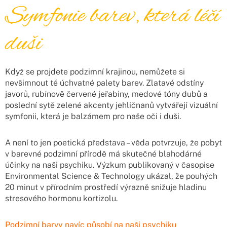
Symfonie barev, která léčí
duši
Když se projdete podzimní krajinou, nemůžete si
nevšimnout té úchvatné palety barev. Zlatavé odstíny
javorů, rubínově červené jeřabiny, medové tóny dubů a
poslední sytě zelené akcenty jehličnanů vytvářejí vizuální
symfonii, která je balzámem pro naše oči i duši.
A není to jen poetická představa – věda potvrzuje, že pobyt
v barevné podzimní přírodě má skutečné blahodárné
účinky na naši psychiku. Výzkum publikovaný v časopise
Environmental Science & Technology ukázal, že pouhých
20 minut v přírodním prostředí výrazně snižuje hladinu
stresového hormonu kortizolu.
Podzimní barvy navíc působí na naši psychiku